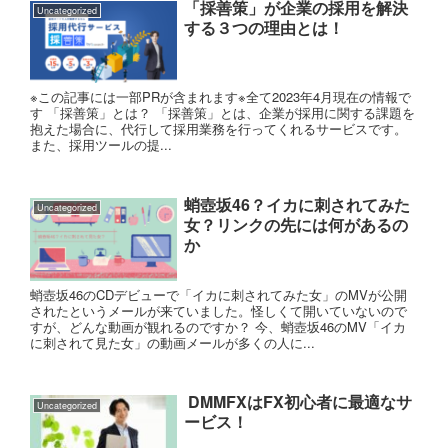
「採善策」が企業の採用を解決
Uncategorized
する３つの理由とは！
※この記事には一部PRが含まれます※全て2023年4月現在の情報で
す 「採善策」とは？ 「採善策」とは、企業が採用に関する課題を
抱えた場合に、代行して採用業務を行ってくれるサービスです。
また、採用ツールの提...
蛸壺坂46？イカに刺されてみた
Uncategorized
女？リンクの先には何があるの
か
蛸壺坂46のCDデビューで「イカに刺されてみた女」のMVが公開
されたというメールが来ていました。怪しくて開いていないので
すが、どんな動画が観れるのですか？ 今、蛸壺坂46のMV「イカ
に刺されて見た女」の動画メールが多くの人に...
DMMFXはFX初心者に最適なサ
Uncategorized
ービス！