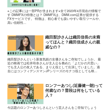
※この記事には一部PRが含まれます※全て2023年4月現在の情報で
す DMMFXの特徴とは？ DMMFXは、DMM.com証券が提供する
FXサービスです。 特徴は、初心者でも扱いやすい取引ツールや、
高い信頼性...
織田梨沙さんは織田信長の末裔
Uncategorized
ってほんと？織田信成さんの親
戚なの？
織田梨沙さんという新進気鋭の女優さんをご存知でしょうか。 最
近の映画では松井玲奈さんが主人公を務めた「よだかの片思い」
でも主人公の友人である、まりえ役として出演していました。過
去にはコンフィデンスマンJPシリーズのモナコ役としても映...
ロンフーあつし(近藤健一朗)って
Uncategorized
何歳なの？普段は何をしている
人？
今話題のロンフーあつしさんという芸人さんをご存知でしょう