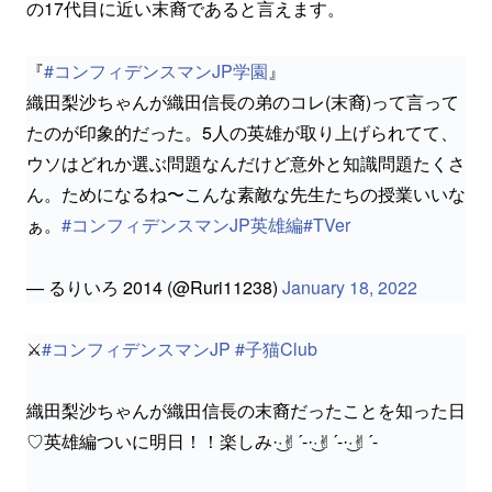
の17代目に近い末裔であると言えます。
『
#コンフィデンスマンJP学園
』
織田梨沙ちゃんが織田信長の弟のコレ(末裔)って言って
たのが印象的だった。5人の英雄が取り上げられてて、
ウソはどれか選ぶ問題なんだけど意外と知識問題たくさ
ん。ためになるね〜こんな素敵な先生たちの授業いいな
ぁ。
#コンフィデンスマンJP英雄編
#TVer
— るりいろ 2014 (@Ruri11238)
January 18, 2022
⚔️
#コンフィデンスマンJP
#子猫Club
織田梨沙ちゃんが織田信長の末裔だったことを知った日
♡英雄編ついに明日！！楽しみ·͜·✌︎´-·͜·✌︎´-·͜·✌︎´-