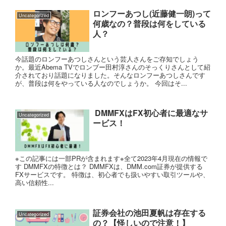
ロンフーあつし(近藤健一朗)って
Uncategorized
何歳なの？普段は何をしている
人？
今話題のロンフーあつしさんという芸人さんをご存知でしょう
か。最近Abema TVでロンブー田村淳さんのそっくりさんとして紹
介されており話題になりました。そんなロンフーあつしさんです
が、普段は何をやっている人なのでしょうか。 今回はそ...
DMMFXはFX初心者に最適なサ
Uncategorized
ービス！
※この記事には一部PRが含まれます※全て2023年4月現在の情報で
す DMMFXの特徴とは？ DMMFXは、DMM.com証券が提供する
FXサービスです。 特徴は、初心者でも扱いやすい取引ツールや、
高い信頼性...
証券会社の池田夏帆は存在する
Uncategorized
の？【怪しいので注意！】