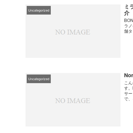
ミ
Uncategorized
介
BO
ラノ
舗タ
N
Uncategorized
こん
す。
サー
で、