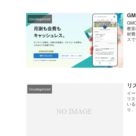
G
Uncategorized
GM
教室
材費
スで
リ
Uncategorized
イー
リス
いる
り、