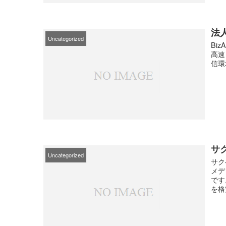
法人
Uncategorized
Bi
高速
信環
サ
Uncategorized
サク
メデ
です
を格安