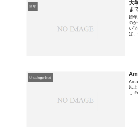
大
留年
ま
留年
のか
い”
ば、
A
Uncategorized
Am
以上
し 