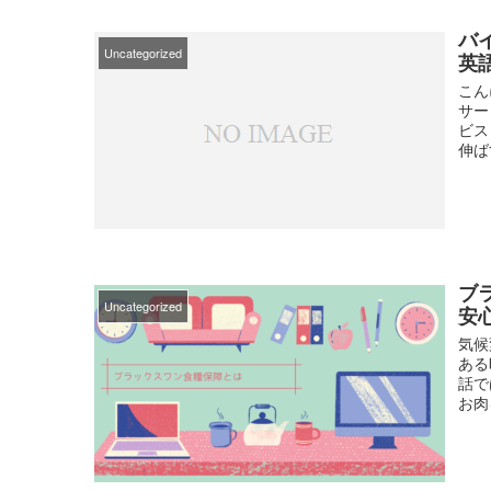
バ
Uncategorized
英
こん
サー
ビス
伸ばす
ブ
Uncategorized
安
気候
ある
話で
お肉