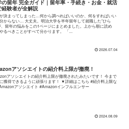
学の留年 完全ガイド｜留年率・手続き・お金・就活
で経験者が全解説
が決まってしまった…何から調べればいいのか、何をすればいい
分からない… 大丈夫。明治大学を半年留年して就職した”ひら
が、留年の悩みをこの1ページにまとめました。上から順に読め
やるべきことがすべて分かります。 「...
2026.07.04
mazonアソシエイトの紹介料上限が撤廃！
azonアソシエイトの紹介料上限が撤廃されたみたいです！ 今まで
に獲得できるように頑張ります！ ▼詳細はこちら #紹介料上限な
#Amazonアソシエイト #Amazonインフルエンサー
2024.08.09