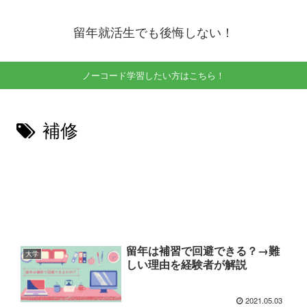
留年就活生でも後悔しない！
ノーコード学習したい方はこちら！
補修
留年は補習で回避できる？→難
大学
しい理由を経験者が解説
2021.05.03