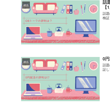
話
就活
【
話題
検証
0
就活
話題
証し