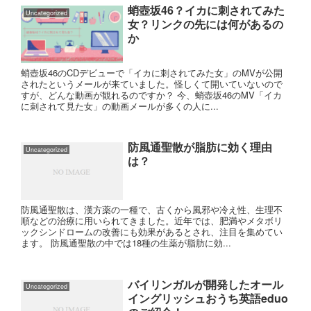
蛸壺坂46？イカに刺されてみた
Uncategorized
女？リンクの先には何があるの
か
蛸壺坂46のCDデビューで「イカに刺されてみた女」のMVが公開
されたというメールが来ていました。怪しくて開いていないので
すが、どんな動画が観れるのですか？ 今、蛸壺坂46のMV「イカ
に刺されて見た女」の動画メールが多くの人に...
防風通聖散が脂肪に効く理由
Uncategorized
は？
防風通聖散は、漢方薬の一種で、古くから風邪や冷え性、生理不
順などの治療に用いられてきました。近年では、肥満やメタボリ
ックシンドロームの改善にも効果があるとされ、注目を集めてい
ます。 防風通聖散の中では18種の生薬が脂肪に効...
バイリンガルが開発したオール
Uncategorized
イングリッシュおうち英語eduo